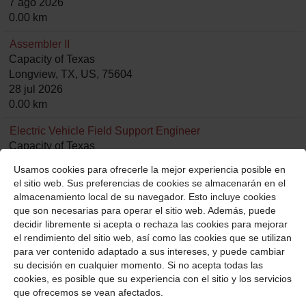
7 ago 2026
0.00 km
Assembler II
Capacity of Texas
Longview, TX, US, 75604
28 jul 2026
0.00 km
Electric Vehicle Field Support Engineer
Capacity of Texas
Longview, TX, US, 75604
Usamos cookies para ofrecerle la mejor experiencia posible en
5 ago 2026
el sitio web. Sus preferencias de cookies se almacenarán en el
0.00 km
almacenamiento local de su navegador. Esto incluye cookies
que son necesarias para operar el sitio web. Además, puede
Material Handler I
decidir libremente si acepta o rechaza las cookies para mejorar
Capacity of Texas
el rendimiento del sitio web, así como las cookies que se utilizan
Longview, TX, US, 75604
para ver contenido adaptado a sus intereses, y puede cambiar
10 jul 2026
su decisión en cualquier momento. Si no acepta todas las
0.00 km
cookies, es posible que su experiencia con el sitio y los servicios
que ofrecemos se vean afectados.
Material Handler II