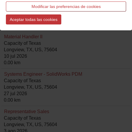
Capacity of Texas
Modificar las preferencias de cookies
Longview, TX, US, 75604
10 jul 2026
Aceptar todas las cookies
0.00 km
Material Handler II
Capacity of Texas
Longview, TX, US, 75604
10 jul 2026
0.00 km
Systems Engineer - SolidWorks PDM
Capacity of Texas
Longview, TX, US, 75604
27 jul 2026
0.00 km
Representative Sales
Capacity of Texas
Longview, TX, US, 75604
3 ago 2026